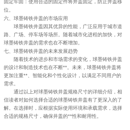
固定牢固
：使用合适的固定件将井盖固定，防止井盖移
位。
六、球墨铸铁井盖的市场应用
球墨铸铁井盖因其优异的性能，广泛应用于城市道
路、广场、停车场等场所。随着城市化进程的加快，对
球墨铸铁井盖的需求也在不断增加。
七、球墨铸铁井盖的未来发展趋势
随着技术的进步和市场需求的变化，球墨铸铁井盖
的设计和制造技术也在不断**。未来，球墨铸铁井盖将
更加注重**、智能化和个性化设计，以满足不同用户的
需求。
通过以上对球墨铸铁井盖规格尺寸的详细介绍，相
信读者对如何选择合适的球墨铸铁井盖有了更深入的了
解。在选择时，应根据实际使用环境和承载需求，选择
合适的规格尺寸，确保井盖的**性和耐用性。