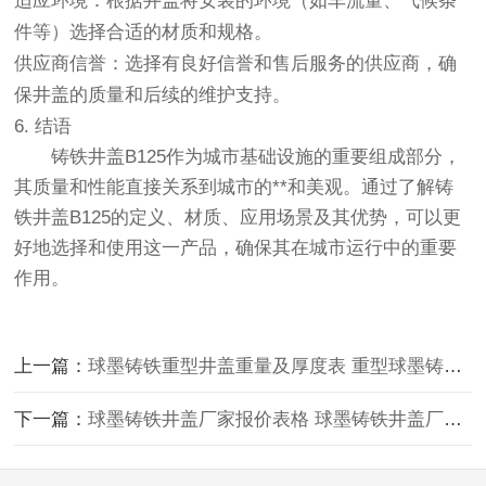
适应环境
：根据井盖将安装的环境（如车流量、气候条
件等）选择合适的材质和规格。
供应商信誉
：选择有良好信誉和售后服务的供应商，确
保井盖的质量和后续的维护支持。
6. 结语
铸铁井盖B125作为城市基础设施的重要组成部分，
其质量和性能直接关系到城市的**和美观。通过了解铸
铁井盖B125的定义、材质、应用场景及其优势，可以更
好地选择和使用这一产品，确保其在城市运行中的重要
作用。
上一篇：
球墨铸铁重型井盖重量及厚度表 重型球墨铸铁井盖承载
下一篇：
球墨铸铁井盖厂家报价表格 球墨铸铁井盖厂家报价表格图片