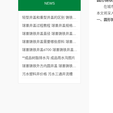
圆形铸铁
NEWS
在城市建
本文将深入
轻型井盖和重型井盖的区别 铸铁井盖轻型中型区分
一、圆形
球墨井盖过程教程 球墨井盖规格怎么写
球墨铸铁井盖直径 球墨铸铁井盖直径多大
球墨铸铁井盖需要哪些原料 球墨铸铁井盖原材料
球墨铸铁井盖d700 球墨铸铁井盖厂家联系电话
**成品树脂排水沟 成品雨水沟图片
球墨铸铁外方内圆井盖 球墨铸铁井盖厚度多少
污水塑料井价格 污水三通井流槽