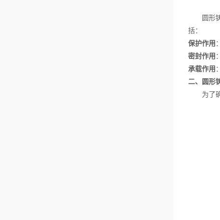
圆形铸铁
括：
保护作用
密封作用
承载作用
二、圆形铸
为了确保