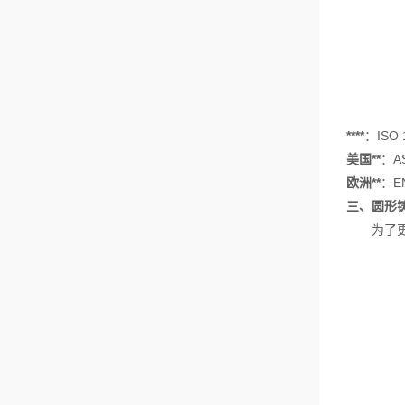
****
：ISO
美国**
：A
欧洲**
：E
三、圆形
为了更直