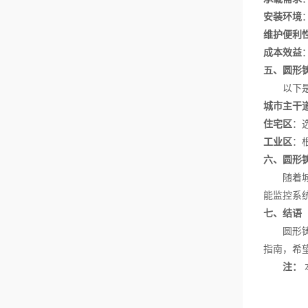
安装环境
维护便利
成本效益
五、圆形
以下是一
城市主干
住宅区
：
工业区
：
六、圆形
随着城市
能监控系
七、结语
圆形铸铁
指南，希
注：