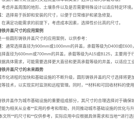
：考虑井盖周围的地形、土壤条件以及是否需要特殊设计以适应特定环境
性
：选择易于拆卸和安装的尺寸，以便于日常维护和紧急修复。
：在满足功能需求的前提下，考虑成本因素，选择性价比高的尺寸。
铸铁井盖尺寸的应用案例
些圆形铸铁井盖尺寸的应用案例，以供参考：
道
：通常选择直径为900mm或1000mm的井盖，承载等级为D400或E6
选择直径为600mm或700mm的井盖，承载等级为A15或B125，主要用
根据具体需求，可能需要选择更大直径和更高承载等级的井盖，以适应工
铸铁井盖尺寸的未来趋势
化进程的加快和基础设施的不断升级，圆形铸铁井盖的尺寸选择将更加注
统等技术，以实现实时监测和远程管理。同时，**材料和可回收材料的使
井盖作为城市基础设施的重要组成部分，其尺寸的合理选择对于确保城市*
望能为相关从业者**实用的参考和帮助，共同推动城市基础设施的优化与
本文所**的尺寸和**仅供参考，实际应用中应根据具体需求和当地**进行选