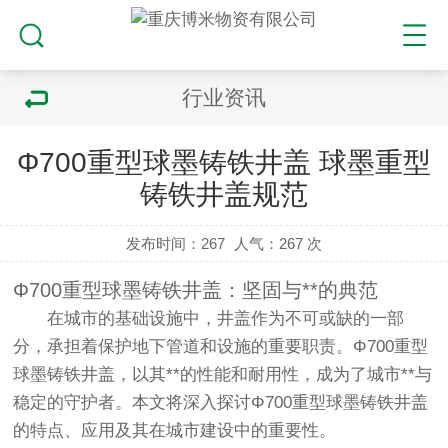
行业资讯
Φ700重型球墨铸铁井盖 球墨重型
铸铁井盖规范
发布时间：267
人气：
267 次
Φ700重型球墨铸铁井盖：坚固与**的典范
在城市的基础设施中，井盖作为不可或缺的一部
分，承担着保护地下管道和设施的重要职责。Φ700重型
球墨铸铁井盖，以其**的性能和耐用性，成为了城市**与
稳定的守护者。本文将深入探讨Φ700重型球墨铸铁井盖
的特点、应用及其在城市建设中的重要性。