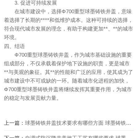
3. 促进可持续发展
在城市建设中，选择Φ700重型球墨铸铁井盖，意味
着选择了长期的****和低维护成本。这种可持续的选择，
符合现代城市发展的理念，有助于构建更加**、**的城市
环境。
四、结语
Φ700重型球墨铸铁井盖，作为城市基础设施的重要
组成部分，不仅承载着保护地下设施的职责，更是城市
**与美观的象征。其**的性能和广泛的应用，使其成为了
城市建设中不可或缺的一环。随着城市化进程的加快，
Φ700重型球墨铸铁井盖将继续发挥其重要作用，为城市
的稳定与发展贡献力量。
上一篇：
球墨铸铁井盖技术要求有哪些方面 球墨铸铁井盖施工方案