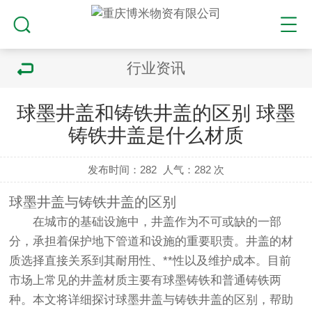
行业资讯
球墨井盖和铸铁井盖的区别 球墨
铸铁井盖是什么材质
发布时间：282
人气：
282 次
球墨井盖与铸铁井盖的区别
在城市的基础设施中，井盖作为不可或缺的一部
分，承担着保护地下管道和设施的重要职责。井盖的材
质选择直接关系到其耐用性、**性以及维护成本。目前
市场上常见的井盖材质主要有球墨铸铁和普通铸铁两
种。本文将详细探讨
球墨井盖
与
铸铁井盖
的区别，帮助