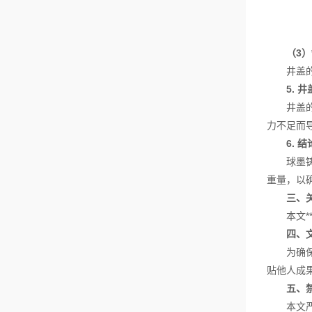
（3）
井盖的*
5. 
井盖的重
力不足而
6. 结
球墨铸铁
重量，以确
三、
本文***
四、
为确保文
贴他人成
五、
本文严格