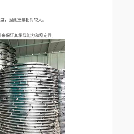
度，因此重量相对较大。
来保证其承载能力和稳定性。