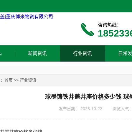
咨询热线：
185233
心
新闻资讯
行业资讯
日常
置：
首页
>>
行业资讯
球墨铸铁井盖井座价格多少钱 球
发布日期：
2025-10-22
浏览人气