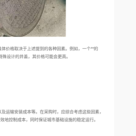
价格取决于上述提到的各种因素。例如，一个**的
寸或特殊设计的井盖，其价格可能会更高。
及运输安装成本等。在采购时，应综合考虑这些因素，
有效地控制成本，同时保证城市基础设施的稳定运行。