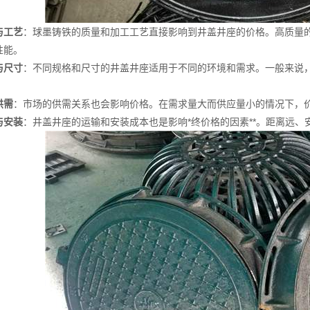
与工艺
：球墨铸铁的质量和加工工艺直接影响到井盖井座的价格。高质量的材
性能。
与尺寸
：不同规格和尺寸的井盖井座适用于不同的环境和需求。一般来说
供需
：市场的供需关系也会影响价格。在需求量大而供应量小的情况下，
与安装
：井盖井座的运输和安装成本也是影响*终价格的因素**。距离远