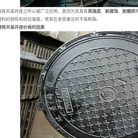
井盖井座之所以被广泛应用，是因为其具有
高强度
、
耐腐蚀
、
耐磨损
材料的韧性和抗拉强度，使其在承受重压时不易断裂。
铸铁井盖井座价格的因素