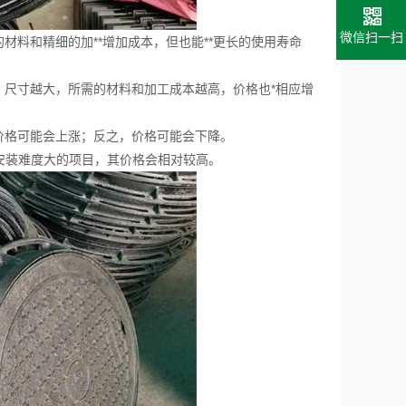
微信扫一扫
料和精细的加**增加成本，但也能**更长的使用寿命
，尺寸越大，所需的材料和加工成本越高，价格也*相应增
价格可能会上涨；反之，价格可能会下降。
、安装难度大的项目，其价格会相对较高。