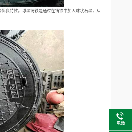
等优良特性。球墨铸铁是通过在铸铁中加入球状石墨，从
电话